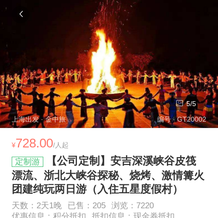
5
/
5
上海
出发 ·
金中旅
编号 ·
GT20002
728.00
¥
/人起
【公司定制】安吉深溪峡谷皮筏
定制游
漂流、浙北大峡谷探秘、烧烤、激情篝火
团建纯玩两日游（入住五星度假村）
天数：
2
天
1
晚
已售：
205
浏览：
7220
优惠信息：
积分抵扣
抵扣信息：
现金券抵扣