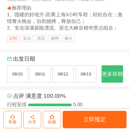
推荐理由
1、团建的好地方-距离上海3小时车程；轻松自在；激
情篝火晚会，自助烧烤，释放自己；
2、安吉深溪探险漂流、浙北大峡谷精华景点组合；
定制
安吉
漂流
烧烤
篝火
出发日期
更多班期
08/10
08/11
08/12
08/13
点评
满意度
100.00
%
行程安排
5.00
餐饮住宿
5.00
旅行交通
5.00
立即预定
客服
分享
收藏