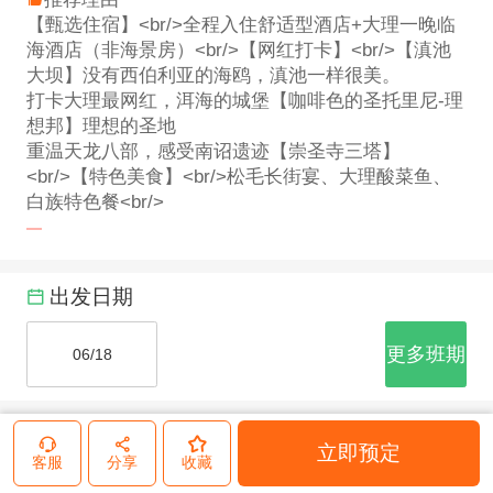
【甄选住宿】<br/>全程入住舒适型酒店+大理一晚临
海酒店（非海景房）<br/>【网红打卡】<br/>【滇池
大坝】没有西伯利亚的海鸥，滇池一样很美。
打卡大理最网红，洱海的城堡【咖啡色的圣托里尼-理
想邦】理想的圣地
重温天龙八部，感受南诏遗迹【崇圣寺三塔】
<br/>【特色美食】<br/>松毛长街宴、大理酸菜鱼、
白族特色餐<br/>
出发日期
更多班期
06/18
点评
满意度
100.00
%
立即预定
客服
分享
收藏
行程安排
5.00