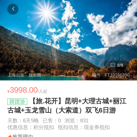
8
/
8
上海
出发 ·
旅游圈
编号 ·
FT10166390
3998.00
¥
/人起
【旅.花开】昆明+大理古城+丽江
跟团游
古城+玉龙雪山（大索道）双飞6日游
天数：
6
天
5
晚
已售：
0
浏览：
831
优惠信息：
积分抵扣
抵扣信息：
现金券抵扣
推荐理由