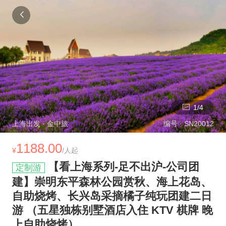
1
/
4
上海
出发 ·
金中旅
编号 ·
SN20012
1188.00
¥
/人起
【看上海系列-足不出沪-公司团
定制游
建】崇明东平森林公园赏秋、海上花岛、
自助烧烤、长兴岛采摘橘子纯玩团建二日
游 （五星独栋别墅酒店入住 KTV 棋牌 晚
上自助烧烤）