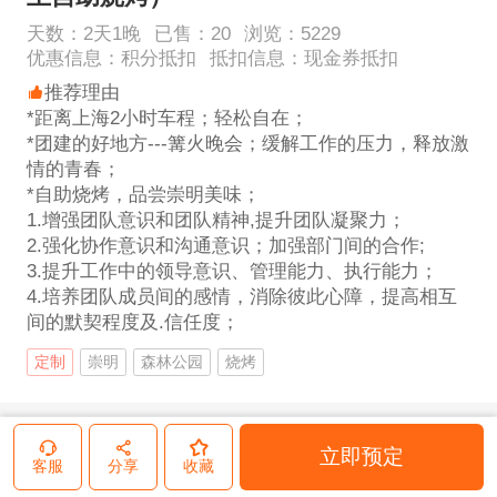
天数：
2
天
1
晚
已售：
20
浏览：
5229
优惠信息：
积分抵扣
抵扣信息：
现金券抵扣
推荐理由
*距离上海2小时车程；轻松自在；
*团建的好地方---篝火晚会；缓解工作的压力，释放激
情的青春；
*自助烧烤，品尝崇明美味；
1.增强团队意识和团队精神,提升团队凝聚力；
2.强化协作意识和沟通意识；加强部门间的合作;
3.提升工作中的领导意识、管理能力、执行能力；
4.培养团队成员间的感情，消除彼此心障，提高相互
间的默契程度及.信任度；
定制
崇明
森林公园
烧烤
出发日期
立即预定
客服
分享
收藏